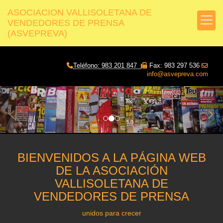
ASOCIACION VALLISOLETANA DE
VENDEDORES DE PRENSA
(ASVEPREVA)
Teléfono: 983 201 847
Fax: 983 297 536
info@asvepreva.com
prev
nex
BIENVENIDOS A LA PÁGINA WEB
DE LA ASOCIACIÓN
VALLISOLETANA DE
VENDEDORES DE PRENSA
unidos para crecer